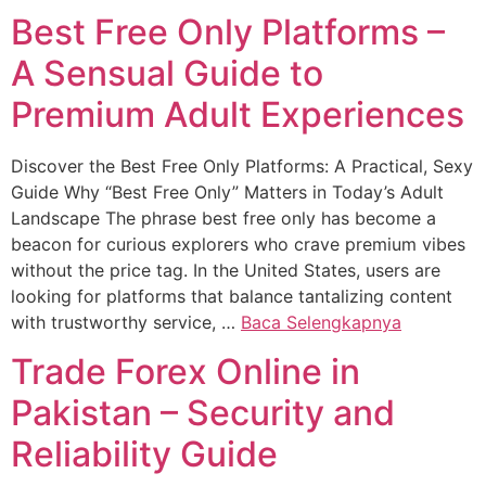
Best Free Only Platforms –
A Sensual Guide to
Premium Adult Experiences
Discover the Best Free Only Platforms: A Practical, Sexy
Guide Why “Best Free Only” Matters in Today’s Adult
Landscape The phrase best free only has become a
beacon for curious explorers who crave premium vibes
without the price tag. In the United States, users are
looking for platforms that balance tantalizing content
with trustworthy service, …
Baca Selengkapnya
Trade Forex Online in
Pakistan – Security and
Reliability Guide