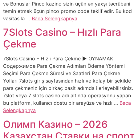
və Bonuslar Pinco kazino sizin üçün ən yaxşı təcrübəni
təmin etmək üçün pinco promo code təklif edir. Bu kod
vasitəsilə …
Baca Selengkapnya
7Slots Casino – Hızlı Para
Çekme
7Slots Casino – Hızlı Para Çekme ▶️ OYNAMAK
Содержимое Para Çekme Adımları Ödeme Yöntemi
Seçimi Para Çekme Süresi ve Saatleri Para Çekme
Yolları 7slots giriş sayfasından hızlı ve kolay bir şekilde
para çekmeniz için birkaç basit adımda ilerleyebilirsiniz.
7slot veya 7 slots casino adı altında operasyonu yapan
bu platform, kullanıcı dostu bir arayüze ve hızlı …
Baca
Selengkapnya
Олимп Казино – 2026
Казахстан Ставки на спорт