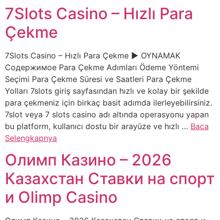
7Slots Casino – Hızlı Para
Çekme
7Slots Casino – Hızlı Para Çekme ▶️ OYNAMAK
Содержимое Para Çekme Adımları Ödeme Yöntemi
Seçimi Para Çekme Süresi ve Saatleri Para Çekme
Yolları 7slots giriş sayfasından hızlı ve kolay bir şekilde
para çekmeniz için birkaç basit adımda ilerleyebilirsiniz.
7slot veya 7 slots casino adı altında operasyonu yapan
bu platform, kullanıcı dostu bir arayüze ve hızlı …
Baca
Selengkapnya
Олимп Казино – 2026
Казахстан Ставки на спорт
и Olimp Casino