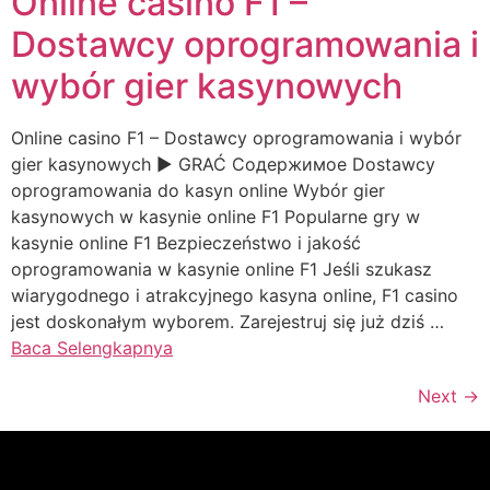
Online casino F1 –
Dostawcy oprogramowania i
wybór gier kasynowych
Online casino F1 – Dostawcy oprogramowania i wybór
gier kasynowych ▶️ GRAĆ Содержимое Dostawcy
oprogramowania do kasyn online Wybór gier
kasynowych w kasynie online F1 Popularne gry w
kasynie online F1 Bezpieczeństwo i jakość
oprogramowania w kasynie online F1 Jeśli szukasz
wiarygodnego i atrakcyjnego kasyna online, F1 casino
jest doskonałym wyborem. Zarejestruj się już dziś …
Baca Selengkapnya
Next
→