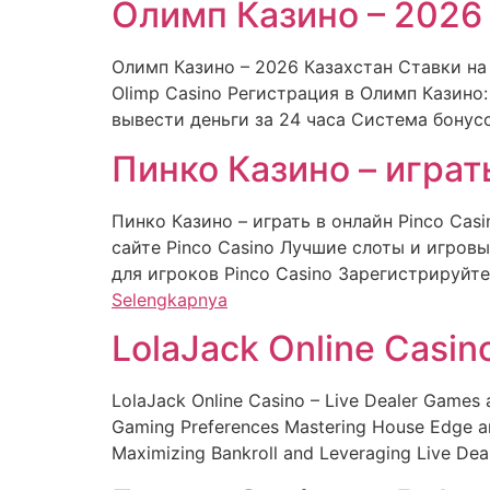
Олимп Казино – 2026 
Олимп Казино – 2026 Казахстан Ставки на 
Olimp Casino Регистрация в Олимп Казино
вывести деньги за 24 часа Система бону
Пинко Казино – играт
Пинко Казино – играть в онлайн Pinco Ca
сайте Pinco Casino Лучшие слоты и игро
для игроков Pinco Casino Зарегистрируйте
Selengkapnya
LolaJack Online Casin
LolaJack Online Casino – Live Dealer Games
Gaming Preferences Mastering House Edge and
Maximizing Bankroll and Leveraging Live Deal