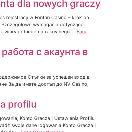
onta dla nowych graczy
 rejestracji w Fontan Casino – krok po
no Szczegółowe wymagania dotyczące
sz wiarygodnego i atrakcyjnego …
Baca
 работа с акаунта в
 Содержимое Стъпки за успешен вход в
ане За да имате достъп до NV Casino,
a profilu
owanie, Konto Gracza i Ustawienia Profilu
owadź swoje dane logowania Konto Gracza i