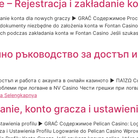
 – Rejestracja i zakładanie k
adanie konta dla nowych graczy ▶️ GRAĆ Содержимое Proces
 dokumenty niezbędne do założenia konta w Fontan Casi
h podczas zakładania konta w Fontan Casino Jeśli szuka
лно ръководство за достъп и
достъп и работа с акаунта в онлайн казиното ▶️ ΠΑΊΖΩ
облеми при логване в NV Casino Чести грешки при логв
a Selengkapnya
anie, konto gracza i ustawieni
ustawienia profilu ▶️ GRAĆ Содержимое Pelican Casino: Log
za i Ustawienia Profilu Logowanie do Pelican Casino Wpr