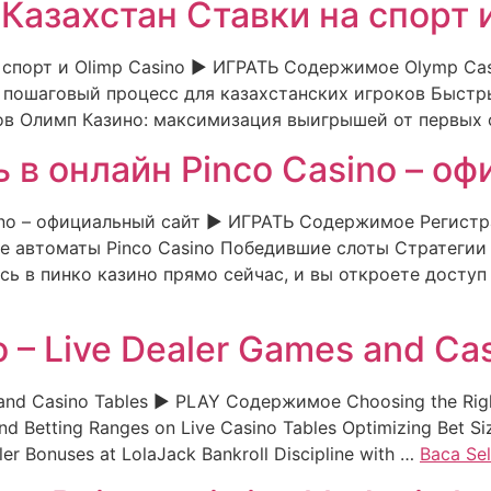
Казахстан Ставки на спорт и
спорт и Olimp Casino ▶️ ИГРАТЬ Содержимое Olymp Casi
: пошаговый процесс для казахстанских игроков Быстр
сов Олимп Казино: максимизация выигрышей от первых
ь в онлайн Pinco Casino – о
sino – официальный сайт ▶️ ИГРАТЬ Содержимое Регист
вые автоматы Pinco Casino Победившие слоты Стратеги
сь в пинко казино прямо сейчас, и вы откроете досту
o – Live Dealer Games and Ca
 and Casino Tables ▶️ PLAY Содержимое Choosing the Right
 Betting Ranges on Live Casino Tables Optimizing Bet Siz
er Bonuses at LolaJack Bankroll Discipline with …
Baca Se