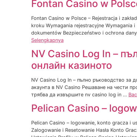
Fontan Casino w Polsce
Fontan Casino w Polsce – Rejestracja i zakł
kroku Wymagania rejestracyjne Wymagania i
dokumentów Bezpieczeństwo i ochrona danyc
Selengkapnya
NV Casino Log In – пъ
онлайн казиното
NV Casino Log In – пълно ръководство за 
акаунта в NV Casino Решаване на чести пр
трябва да извършите nv casino log in …
Bac
Pelican Casino – logow
Pelican Casino – logowanie, konto gracza i 
Zalogowanie i Resetowanie Hasła Konto Grac