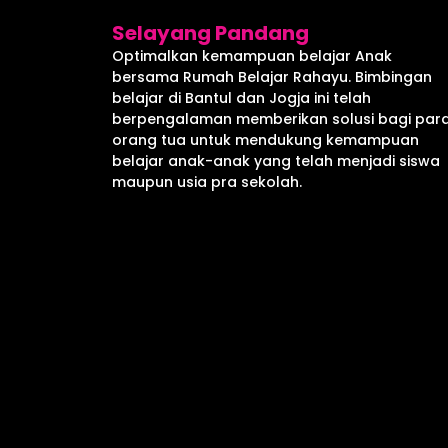
Selayang Pandang
Optimalkan kemampuan belajar Anak
bersama Rumah Belajar Rahayu. Bimbingan
belajar di Bantul dan Jogja ini telah
berpengalaman memberikan solusi bagi par
orang tua untuk mendukung kemampuan
belajar anak-anak yang telah menjadi siswa
maupun usia pra sekolah.