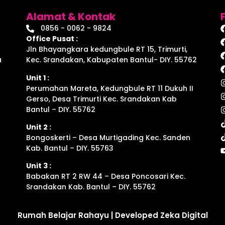
Alamat & Kontak
0856 - 0062 - 9824
Office Pusat :
Jln Bhayangkara kedungbule RT 15, Trimurti,
a
Kec. Srandakan, Kabupaten Bantul- DIY. 55762
Unit 1 :
Perumahan Mareta, Kedungbule RT 11 Dukuh II
Gerso, Desa Trimurti Kec. Srandakan Kab
Bantul – DIY. 55762
Unit 2 :
Bongoskerti – Desa Murtigading Kec. Sanden
Kab. Bantul – DIY. 55763
Unit 3 :
Babakan RT 2 RW 44 – Desa Poncosari Kec.
Srandakan Kab. Bantul – DIY. 55762
Rumah Belajar Rahayu | Developed Zeka Digital