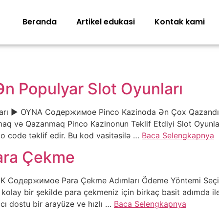
Beranda
Artikel edukasi
Kontak kami
Ən Populyar Slot Oyunları
nları ▶️ OYNA Содержимое Pinco Kazinoda Ən Çox Qazandı
aq və Qazanmaq Pinco Kazinonun Təklif Etdiyi Slot Oyunlar
 code təklif edir. Bu kod vasitəsilə …
Baca Selengkapnya
Para Çekme
AK Содержимое Para Çekme Adımları Ödeme Yöntemi Seçimi
 kolay bir şekilde para çekmeniz için birkaç basit adımda iler
cı dostu bir arayüze ve hızlı …
Baca Selengkapnya