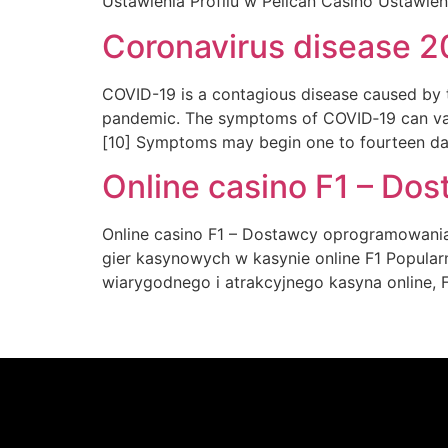
Ustawienia Profilu w Pelican Casino Ustawien
Coronavirus disease 2
COVID-19 is a contagious disease caused by 
pandemic. The symptoms of COVID‑19 can vary bu
[10] Symptoms may begin one to fourteen day
Online casino F1 – Do
Online casino F1 – Dostawcy oprogramowan
gier kasynowych w kasynie online F1 Popular
wiarygodnego i atrakcyjnego kasyna online, F