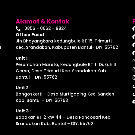
Alamat & Kontak
0856 - 0062 - 9824
Office Pusat :
Jln Bhayangkara kedungbule RT 15, Trimurti,
a
Kec. Srandakan, Kabupaten Bantul- DIY. 55762
Unit 1 :
Perumahan Mareta, Kedungbule RT 11 Dukuh II
Gerso, Desa Trimurti Kec. Srandakan Kab
Bantul – DIY. 55762
Unit 2 :
Bongoskerti – Desa Murtigading Kec. Sanden
Kab. Bantul – DIY. 55763
Unit 3 :
Babakan RT 2 RW 44 – Desa Poncosari Kec.
Srandakan Kab. Bantul – DIY. 55762