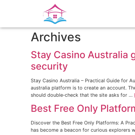
Archives
Stay Casino Australia
security
Stay Casino Australia – Practical Guide for Aus
australia platform is to create an account. Th
should double‑check that the site asks for …
Best Free Only Platfo
Discover the Best Free Only Platforms: A Pra
has become a beacon for curious explorers wh