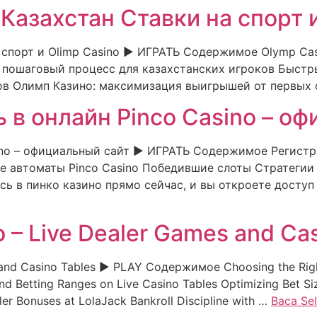
Казахстан Ставки на спорт и
спорт и Olimp Casino ▶️ ИГРАТЬ Содержимое Olymp Casi
: пошаговый процесс для казахстанских игроков Быстр
сов Олимп Казино: максимизация выигрышей от первых
ь в онлайн Pinco Casino – о
sino – официальный сайт ▶️ ИГРАТЬ Содержимое Регист
вые автоматы Pinco Casino Победившие слоты Стратеги
сь в пинко казино прямо сейчас, и вы откроете досту
o – Live Dealer Games and Ca
 and Casino Tables ▶️ PLAY Содержимое Choosing the Right
 Betting Ranges on Live Casino Tables Optimizing Bet Siz
er Bonuses at LolaJack Bankroll Discipline with …
Baca Se