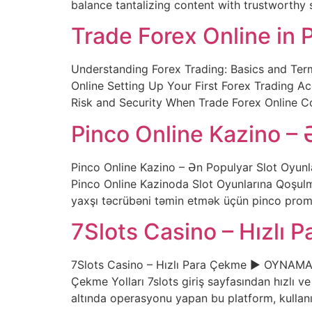
balance tantalizing content with trustworthy
Trade Forex Online in P
Understanding Forex Trading: Basics and Ter
Online Setting Up Your First Forex Trading A
Risk and Security When Trade Forex Online C
Pinco Online Kazino – 
Pinco Online Kazino – Ən Populyar Slot Oyu
Pinco Online Kazinoda Slot Oyunlarına Qoşulm
yaxşı təcrübəni təmin etmək üçün pinco promo
7Slots Casino – Hızlı 
7Slots Casino – Hızlı Para Çekme ▶️ OYNAM
Çekme Yolları 7slots giriş sayfasından hızlı ve
altında operasyonu yapan bu platform, kullanı