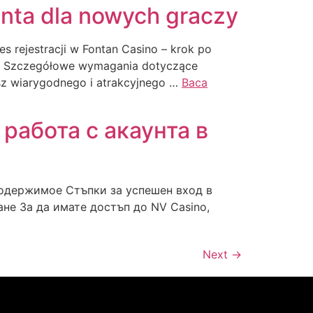
onta dla nowych graczy
 rejestracji w Fontan Casino – krok po
no Szczegółowe wymagania dotyczące
sz wiarygodnego i atrakcyjnego …
Baca
 работа с акаунта в
 Содержимое Стъпки за успешен вход в
ане За да имате достъп до NV Casino,
Next
→